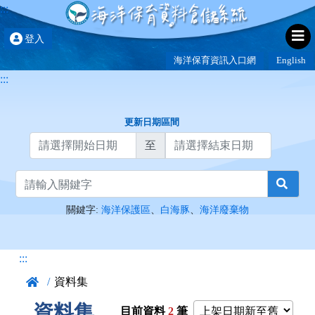
海洋保育資料倉儲系統
:::
跳到主要內容
:::
更新日期區間
至
關鍵字:
海洋保護區
、
白海豚
、
海洋廢棄物
:::
/
資料集
資料集
目前資料
2
筆